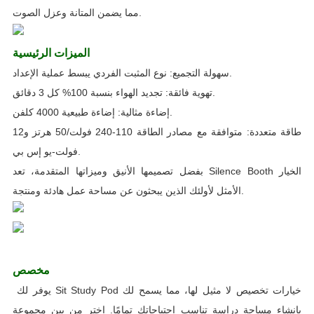
.
مما يضمن المتانة وعزل الصوت
الميزات الرئيسية
.
سهولة التجميع
:
نوع المثبت الفردي يبسط عملية الإعداد
.
تهوية فائقة
:
تجديد الهواء بنسبة
100%
كل
3
دقائق
.
إضاءة مثالية
:
إضاءة طبيعية
4000
كلفن
طاقة متعددة
:
متوافقة مع مصادر الطاقة
110-240
فولت
/50
هرتز و
12
.
فولت
-
يو إس بي
الخيار
Silence Booth
بفضل تصميمها الأنيق وميزاتها المتقدمة، تعد
.
الأمثل لأولئك الذين يبحثون عن مساحة عمل هادئة ومنتجة
مخصص
يوفر لك Sit Study Pod خيارات تخصيص لا مثيل لها، مما يسمح لك
بإنشاء مساحة دراسة تناسب احتياجاتك تمامًا. اختر من بين مجموعة