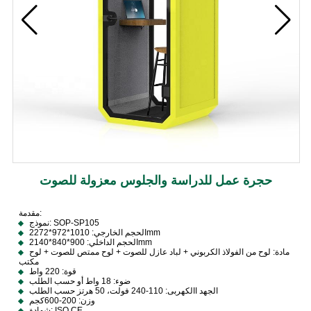
حجرة عمل للدراسة والجلوس معزولة للصوت
مقدمة:
نموذج: SOP-SP105
الحجم الخارجي: 1010*972*2272mm
الحجم الداخلي: 900*840*2140mm
مادة: لوح من الفولاذ الكربوني + لباد عازل للصوت + لوح ممتص للصوت + لوح
مكتب
قوة: 220 واط
ضوء: 18 واط أو حسب الطلب
الجهد االكهربى: 110-240 فولت، 50 هرتز حسب الطلب
وزن: 200-600كجم
شهادة: ISO CE