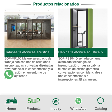
Productos relacionados
Cabinas telefónicas acústicas para salas de reuniones
Cabina telefónica acústica para oficinas
SOP-MP105 Mejore su espacio de
SOP-PB104 Diseñada con una
trabajo con cabinas de reuniones
avanzada tecnología de
insonorizadas y privadas diseñadas
insonorización, nuestra cabina
para potenciar la concentración y la
telefónica de oficina garantiza
colaboración en un entorno de
conversaciones confidenciales y
oficina ajetreado....
una concentración sin
interrupciones. El aislamien...
Home
Products
Inquiry
WhatsApp
Catalog