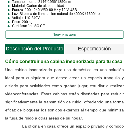
Tamaño interno: 2146*1956*1850mm
Material: Cartón de alta densidad
Fuerza: 100 - 240 V/50-60 Hz y 12 V-USB
Luz: Sistema de iluminación natural de 4000K / 1600Lsx
Voltaje: 110-240V
Peso: 200 kg
Certificación: ISO CE
Получить цену
Descripción del Producto
Especificación
Cómo construir una cabina insonorizada para tu casa
A
Una cabina insonorizada para uso doméstico es una solución
a
ideal para cualquiera que desee crear un espacio tranquilo y
aislado para actividades como grabar, jugar, estudiar o realizar
videoconferencias. Estas cabinas están diseñadas para reducir
a
significativamente la transmisión de ruido, ofreciendo una forma
eficaz de bloquear los sonidos externos al tiempo que minimiza
la fuga de ruido a otras áreas de su hogar.
La oficina en casa ofrece un espacio privado y cómodo