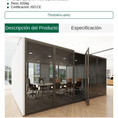
Peso: 620kg
Certificación: ISO CE
Получить цену
Descripción del Producto
Especificación
e
M
P
C
s